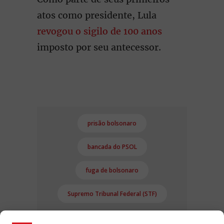
atos como presidente, Lula
revogou o sigilo de 100 anos
imposto por seu antecessor.
prisão bolsonaro
bancada do PSOL
fuga de bolsonaro
Supremo Tribunal Federal (STF)