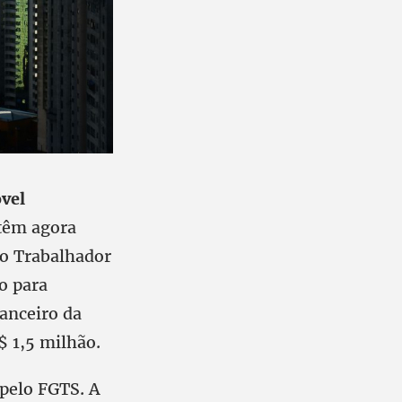
vel
 têm agora
o Trabalhador
o para
anceiro da
$ 1,5 milhão.
pelo FGTS. A