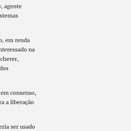
, agente
istemas
ro, em renda
interessado na
Scherer,
udos
e em consenso,
a a liberação
eria ser usado