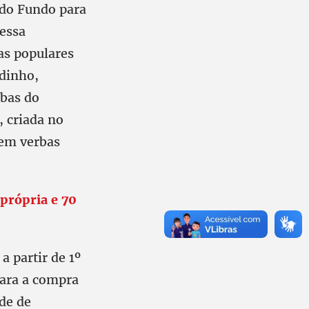
 do Fundo para
essa
as populares
udinho,
rbas do
 criada no
sem verbas
própria e 70
a partir de 1º
para a compra
de de