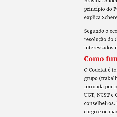
Brasília. A id
princípio do 
explica Schere
Segundo o eco
resolução do 
interessados 
Como fun
O Codefat é f
grupo (trabal
formada por re
UGT, NCST e C
conselheiros.
cargo é ocupa