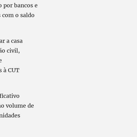
o por bancos e
 com o saldo
r a casa
o civil,
e
s à CUT
ficativo
mo volume de
unidades