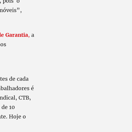
, pois o
imóveis”,
e Garantia
,
a
dos
tes de cada
abalhadores é
ndical, CTB,
 de 10
te. Hoje o