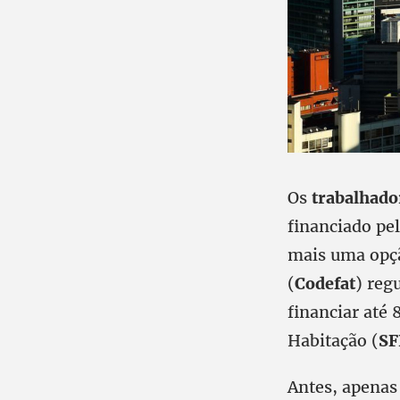
Os
trabalhado
financiado pe
mais uma opçã
(
Codefat
) reg
financiar até
Habitação (
S
Antes, apenas