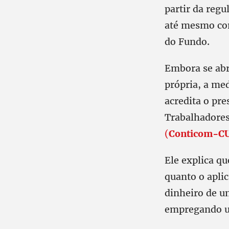
partir da reg
até mesmo com
do Fundo.
Embora se abr
própria, a med
acredita o pr
Trabalhadores
(
Conticom-C
Ele explica qu
quanto o apli
dinheiro de u
empregando u