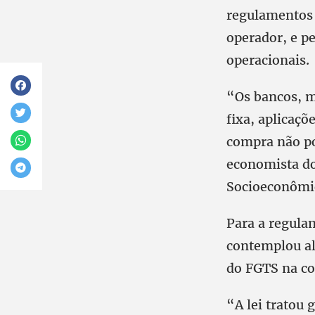
regulamentos 
operador, e p
operacionais.
“Os bancos, m
fixa, aplicaçõ
compra não pod
economista do
Socioeconômi
Para a regula
contemplou al
do FGTS na co
“A lei tratou