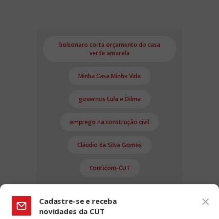
bolsonaro corta orçamento do casa
verde amarela
Minha Casa Minha Vida
governos Lula e Dilma
emprego na construção civil
Cláudio da Silva Gomes
Conticom-CUT
Cadastre-se e receba
novidades da CUT