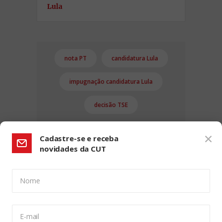
Lula
nota PT
candidatura Lula
impugnação candidatura Lula
decisão TSE
Cadastre-se e receba
novidades da CUT
Nome
CONFIGURAÇÃO DE COOKIES:
E-mail