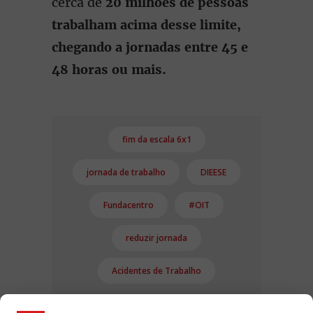
cerca de
20 milhões de pessoas
trabalham acima desse limite,
chegando a jornadas entre 45 e
48 horas ou mais.
fim da escala 6x1
jornada de trabalho
DIEESE
Fundacentro
#OIT
reduzir jornada
Acidentes de Trabalho