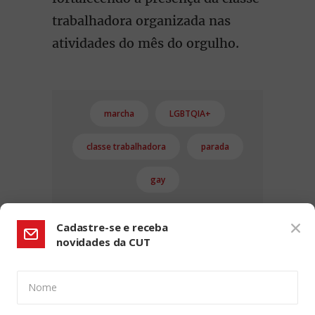
trabalhadora organizada nas
atividades do mês do orgulho.
marcha
LGBTQIA+
classe trabalhadora
parada
gay
Cadastre-se e receba
novidades da CUT
Nome