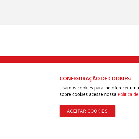
Rua Caetano Pinto nº 575 CEP 03041-
CONFIGURAÇÃO DE COOKIES:
Usamos cookies para lhe oferecer uma e
sobre cookies acesse nossa
Política d
Copyleft CUT Central Única dos Trabalhadores 3.960 - Entidades Filia
ACEITAR COOKIES