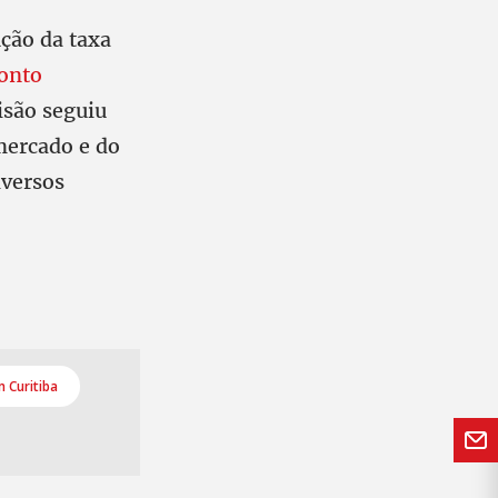
ução da taxa
ponto
isão seguiu
mercado e do
iversos
 Curitiba