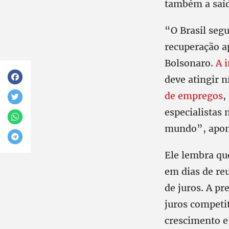
também a saíd
“O Brasil seg
recuperação a
Bolsonaro.
A i
deve atingir 
de empregos
,
especialistas
mundo”, apont
Ele lembra qu
em dias de re
de juros. A pr
juros competi
crescimento e