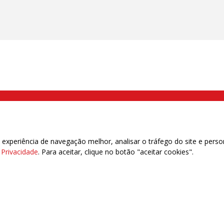
000 Brás, São Paulo/SP | Telefone (11) 2108 9200 - Fax (11) 2108 9310
xperiência de navegação melhor, analisar o tráfego do site e perso
e Privacidade
. Para aceitar, clique no botão "aceitar cookies".
das | 7.933.029 - Trabalhadores(as) Associados | 25.831.443 - Trabalhadores(as) na B