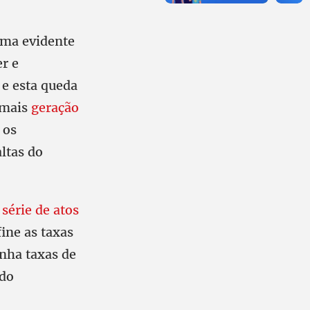
uma evidente
r e
 e esta queda
 mais
geração
 os
ltas do
a
série de atos
ine as taxas
enha taxas de
 do