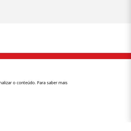
nalizar o conteúdo. Para saber mais
ase
CTRL+F2