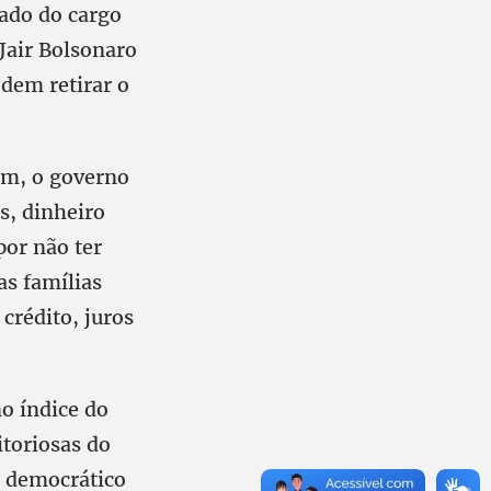
tado do cargo
Jair Bolsonaro
dem retirar o
em, o governo
s, dinheiro
por não ter
as famílias
crédito, juros
no índice do
itoriosas do
o democrático