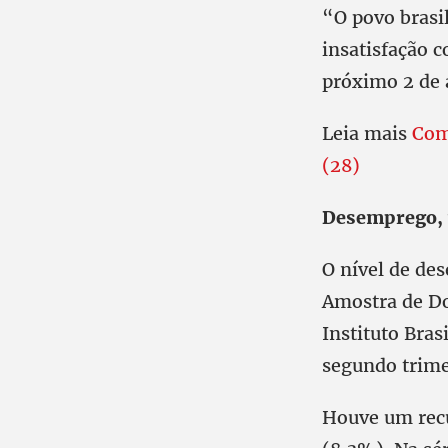
“O povo brasil
insatisfação c
próximo 2 de 
Leia mais
Comi
(28)
Desemprego, v
O nível de de
Amostra de Do
Instituto Bras
segundo trime
Houve um recu