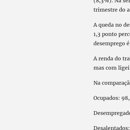
(8,3%). Na sér
trimestre do 
A queda no de
1,3 ponto per
desemprego é 
A renda do tr
mas com ligei
Na comparação
Ocupados: 98
Desempregado
Desalentados: