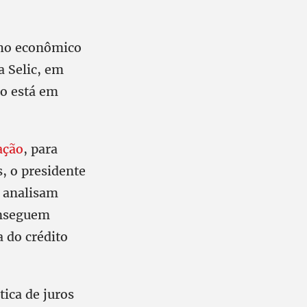
cho econômico
a Selic, em
ão está em
ação
, para
, o presidente
, analisam
onseguem
 do crédito
tica de juros