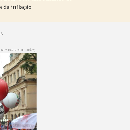
a da inflação
38
RTO PARIZOTTI (SAPÃO)