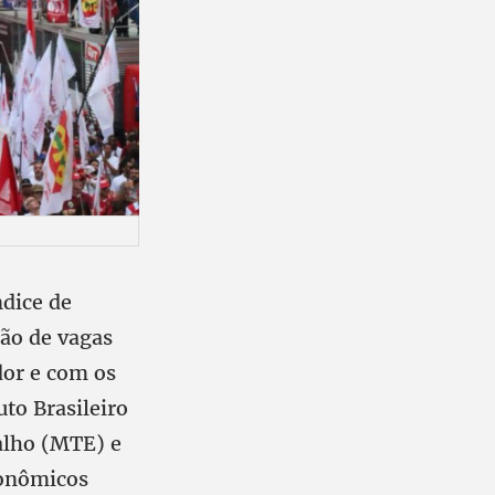
ndice de
ão de vagas
dor e com os
uto Brasileiro
balho (MTE) e
conômicos