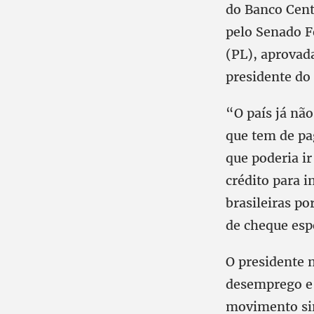
do Banco Centr
pelo Senado F
(PL), aprovad
presidente do
“O país já nã
que tem de pa
que poderia i
crédito para 
brasileiras po
de cheque espe
O presidente n
desemprego e o
movimento sin