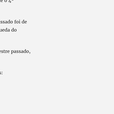
de o 4º
ssado foi de
queda do
stre passado,
s: