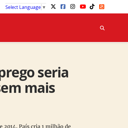
Select Language
▼
prego seria
ssem mais
 2014. País cria 1 milhão de