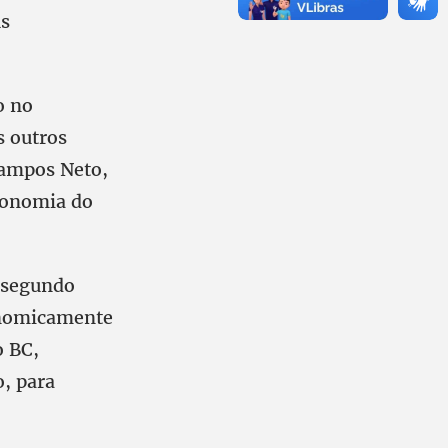
us
o no
s outros
Campos Neto,
economia do
, segundo
conomicamente
o BC,
o, para