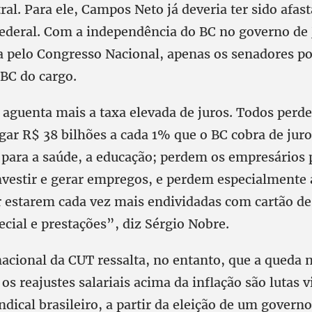
al. Para ele, Campos Neto já deveria ter sido afas
ederal. Com a independência do BC no governo de 
a pelo Congresso Nacional, apenas os senadores po
 BC do cargo.
o aguenta mais a taxa elevada de juros. Todos perd
gar R$ 38 bilhões a cada 1% que o BC cobra de juro
r para a saúde, a educação; perdem os empresários 
investir e gerar empregos, e perdem especialmente 
r estarem cada vez mais endividadas com cartão de 
cial e prestações”, diz Sérgio Nobre.
acional da CUT ressalta, no entanto, que a queda 
s reajustes salariais acima da inflação são lutas v
dical brasileiro, a partir da eleição de um govern