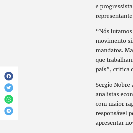
e progressista
representante
“Nós lutamos 
movimento sin
mandatos. Mas
que trabalham
país”, critica
Sergio Nobre 
analistas eco
com maior rap
responsável po
apresentar no