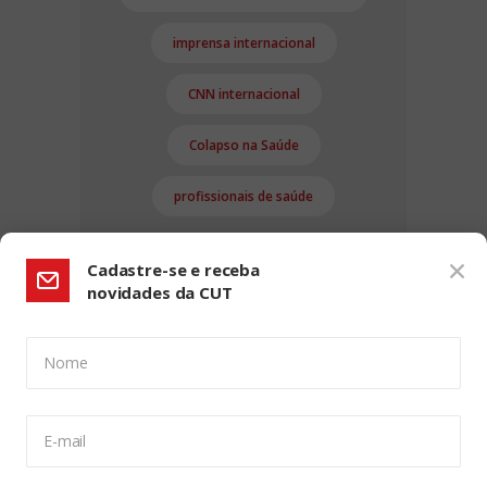
imprensa internacional
CNN internacional
Colapso na Saúde
profissionais de saúde
Cadastre-se e receba
novidades da CUT
Nome
CONFIGURAÇÃO DE COOKIES:
E-mail
Usamos cookies para lhe oferecer uma experiência de