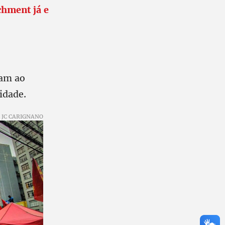
chment já e
am ao
cidade.
JC CARIGNANO