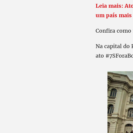
Leia mais: At
um país mais
Confira como 
Na capital do
ato #7SForaBo