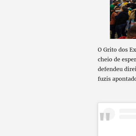
O Grito dos E
cheio de espe
defendeu dire
fuzis apontad