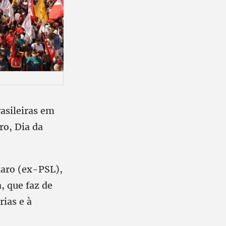
rasileiras em
ro, Dia da
naro (ex-PSL),
 que faz de
rias e à