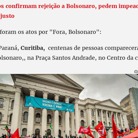
os confirmam rejeição a Bolsonaro, pedem impea
justo
foram os atos por "Fora, Bolsonaro":
 Paraná,
Curitiba,
centenas de pessoas comparecer
lsonaro,, na Praça Santos Andrade, no Centro da 