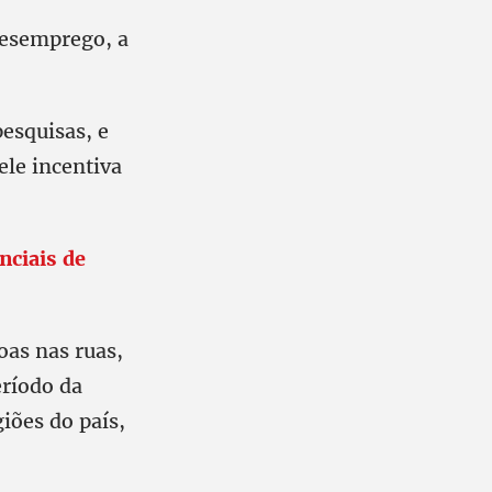
desemprego, a
esquisas, e
ele incentiva
nciais de
oas nas ruas,
eríodo da
iões do país,