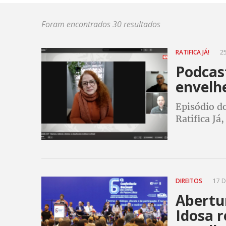
Foram encontrados 30 resultados
RATIFICA JÁ!
25
Podcast
envelhe
Episódio d
Ratifica Já
pessoas ido
rapidamen
DIREITOS
17 D
Abertu
Idosa r