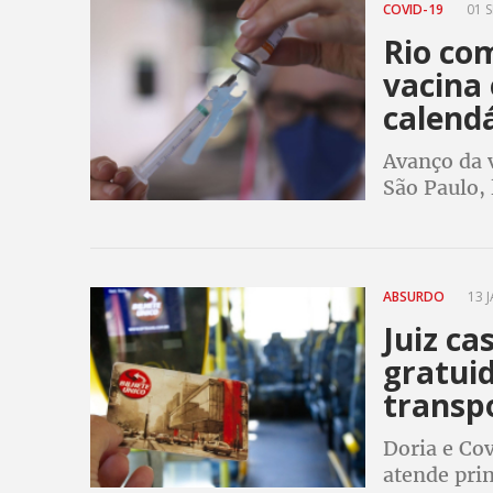
COVID-19
01 S
Rio com
vacina 
calend
Avanço da 
São Paulo, 
iniciar no
ABSURDO
13 J
Juiz ca
gratui
transp
Doria e Co
atende prin