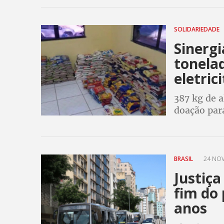
públicas s
SOLIDARIEDADE
Sinergi
tonelad
eletric
387 kg de 
doação par
BRASIL
24 NOV
Justiça
fim do 
anos