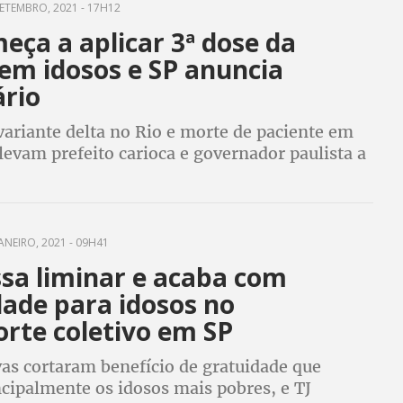
ETEMBRO, 2021 - 17H12
eça a aplicar 3ª dose da
em idosos e SP anuncia
ário
variante delta no Rio e morte de paciente em
levam prefeito carioca e governador paulista a
va campanha de imunização
ANEIRO, 2021 - 09H41
ssa liminar e acaba com
dade para idosos no
orte coletivo em SP
vas cortaram benefício de gratuidade que
cipalmente os idosos mais pobres, e TJ