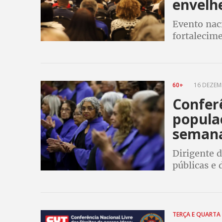
envelh
Evento nac
fortalecime
CUT
60+
16 DEZEMB
Conferê
populaç
seman
Dirigente d
públicas e 
idosas no 
TERÇA E QUARTA