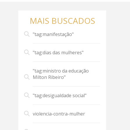
MAIS BUSCADOS
"tag:manifestação"
"tag:dias das mulheres"
"tag:ministro da educação
Milton Ribeiro"
"tag:desigualdade social"
violencia-contra-mulher