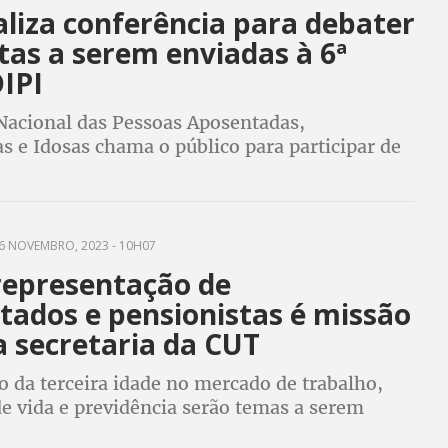
liza conferência para debater
tas a serem enviadas à 6ª
IPI
 Nacional das Pessoas Aposentadas,
s e Idosas chama o público para participar de
a com o tema “Envelhecimento com
democracia, políticas públicas e participação
6 NOVEMBRO, 2023 - 10H07
representação de
tados e pensionistas é missão
a secretaria da CUT
o da terceira idade no mercado de trabalho,
e vida e previdência serão temas a serem
o âmbito na nova secretaria para que políticas