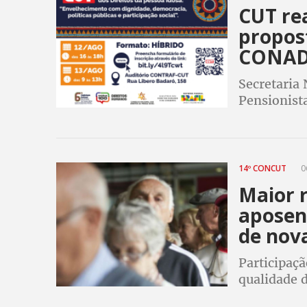
CUT rea
propos
CONAD
Secretaria
Pensionista
conferênci
dignidade, 
social”
14º CONCUT
0
Maior 
aposen
de nov
Participaçã
qualidade d
debatidos n