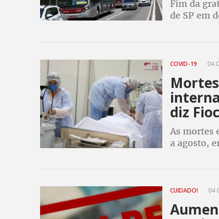
Fim da grat
de SP em d
considerou
trens da C
COVID-19
04 O
Mortes
intern
diz Fio
As mortes
a agosto, 
CUIDADO!
04 
Aument