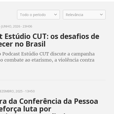
Todo o período
Relevância
 JUNHO, 2026 - 23H06
 Estúdio CUT: os desafios de
cer no Brasil
o Podcast Estúdio CUT discute a campanha
, o combate ao etarismo, a violência contra
sas e os desafios de um Brasil que envelhece
te
EZEMBRO, 2025 - 13H50
ra da Conferência da Pessoa
eforça luta por