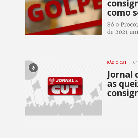
consig
como s
Só o Procon
de 2021 um
relacionad
RÁDIO CUT
04
Jornal 
as que
consig