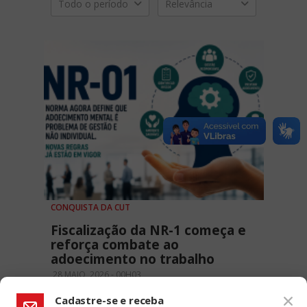
Todo o período
Relevância
CONQUISTA DA CUT
Fiscalização da NR-1 começa e
reforça combate ao
adoecimento no trabalho
28 MAIO, 2026 - 00H03
Cadastre-se e receba