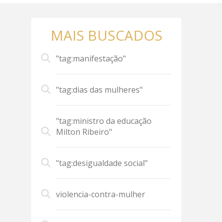
MAIS BUSCADOS
"tag:manifestação"
"tag:dias das mulheres"
"tag:ministro da educação
Milton Ribeiro"
"tag:desigualdade social"
violencia-contra-mulher