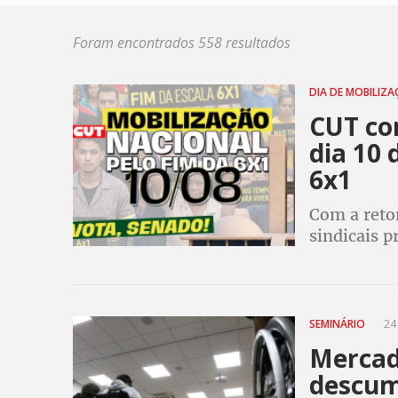
Foram encontrados 558 resultados
DIA DE MOBILIZ
CUT co
dia 10 
6x1
Com a reto
sindicais 
reduz a jor
SEMINÁRIO
24 
Mercad
descum