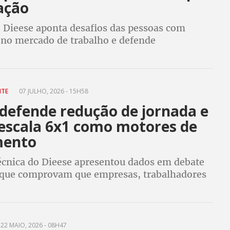
ação
o Dieese aponta desafios das pessoas com
a no mercado de trabalho e defende
o, combate ao capacitismo e fortalecimento das
úblicas; CUT destaca organização sindical
NTE
07 JULHO, 2026 - 15H58
 defende redução de jornada e
 escala 6x1 como motores de
mento
écnica do Dieese apresentou dados em debate
que comprovam que empresas, trabalhadores
ia em geral ganham com mudança na jornada
 trabalho no país
22 MAIO, 2026 - 08H47