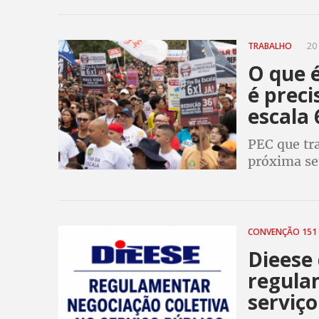
cargas hor
TRABALHO
20 
O que é
é preci
escala 
PEC que tra
próxima se
são excessi
Dieese
CONVENÇÃO 151
Dieese
regula
serviço