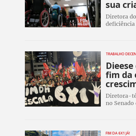
sua cri
Diretora d
deficiênci
fiscalizaçã
políticas p
TRABALHO DECE
Dieese
fim da
cresci
Diretora-t
no Senado 
e a econom
e escala de
FIM DA 6X1 JÁ!