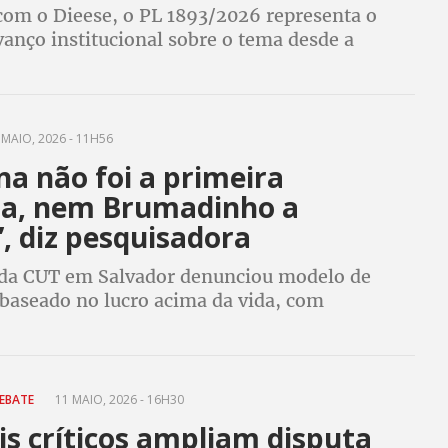
com o Dieese, o PL 1893/2026 representa o
vanço institucional sobre o tema desde a
 da Convenção 151. Confira a íntegra clicando
final da matéria
MAIO, 2026 - 11H56
a não foi a primeira
ia, nem Brumadinho a
, diz pesquisadora
da CUT em Salvador denunciou modelo de
baseado no lucro acima da vida, com
inseguras, adoecimento de trabalhadores e
e direitos
DEBATE
11 MAIO, 2026 - 16H30
s críticos ampliam disputa