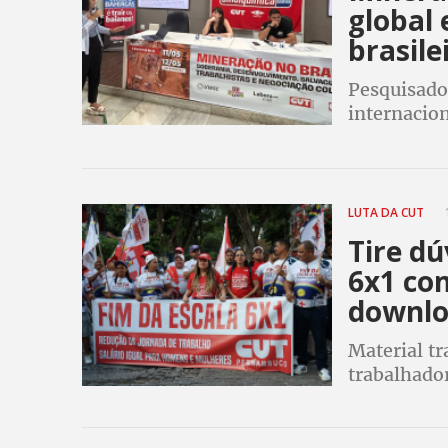
global
brasile
Pesquisador
internacion
estrangeir
realizado 
LUTA DA CUT
Tire dú
6x1 com
downl
Material tr
trabalhador