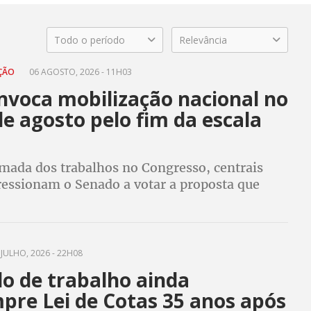
Todo o período
Relevância
AÇÃO
06 AGOSTO, 2026 - 11H03
nvoca mobilização nacional no
de agosto pelo fim da escala
mada dos trabalhos no Congresso, centrais
pressionam o Senado a votar a proposta que
nada sem corte de salários
JULHO, 2026 - 22H08
o de trabalho ainda
pre Lei de Cotas 35 anos após