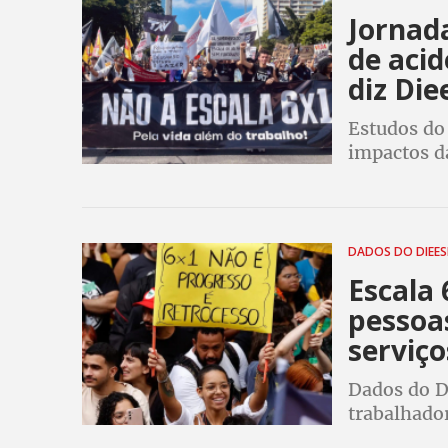
Jornad
de acid
diz Die
Estudos do
impactos da
dos trabal
DADOS DO DIEE
Escala 
pessoas
serviço
Dados do D
trabalhador
40 horas s