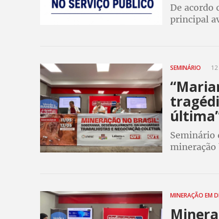
De acordo 
principal a
ratificação
no link no 
SEMINÁRIO
12 
“Marian
tragéd
última”
Seminário 
mineração 
barragens 
violações d
MINERAÇÃO EM 
Minerai