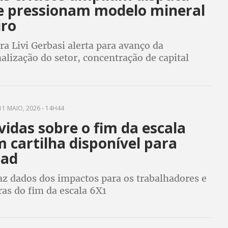
 e pressionam modelo mineral
iro
a Livi Gerbasi alerta para avanço da
alização do setor, concentração de capital
o e riscos socioambientais durante seminário
da CUT em Salvador
11 MAIO, 2026 - 14H44
vidas sobre o fim da escala
 cartilha disponível para
oad
az dados dos impactos para os trabalhadores e
as do fim da escala 6X1