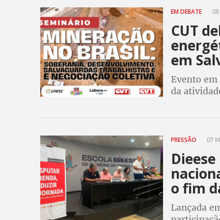
EM DEBATE
08 
CUT de
energét
em Sal
Evento em 
da atividad
fortalecer 
PRESSÃO
07 M
Dieese
naciona
o fim d
Lançada em
participaçã