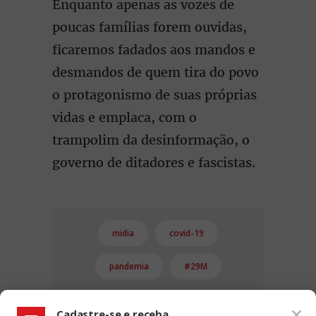
Enquanto apenas as vozes de
poucas famílias forem ouvidas,
ficaremos fadados aos mandos e
desmandos de quem tira do povo
o protagonismo de suas próprias
vidas e emplaca, com o
trampolim da desinformação, o
governo de ditadores e fascistas.
midia
covid-19
pandemia
#29M
Cadastre-se e receba