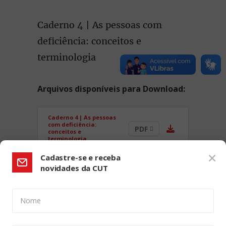
Caderno 4 | As pessoas com
deficiência: conceitos e
terminologia
Arquivos disponíveis para Download:
Caderno 4 | As pessoas
com deficiência:
PDF
conceitos e
terminologia
Cadastre-se e receba
novidades da CUT
Nome