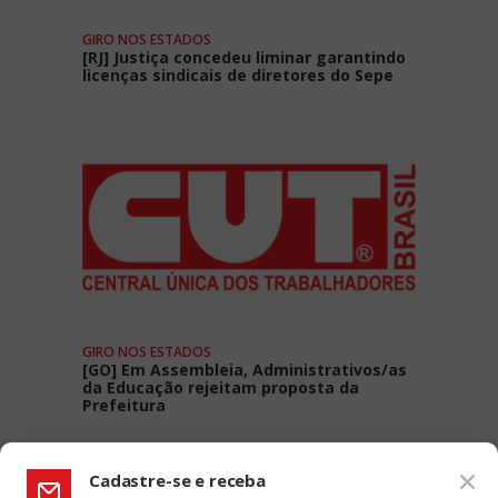
GIRO NOS ESTADOS
[RJ] Justiça concedeu liminar garantindo
licenças sindicais de diretores do Sepe
GIRO NOS ESTADOS
[GO] Em Assembleia, Administrativos/as
da Educação rejeitam proposta da
Prefeitura
Cadastre-se e receba