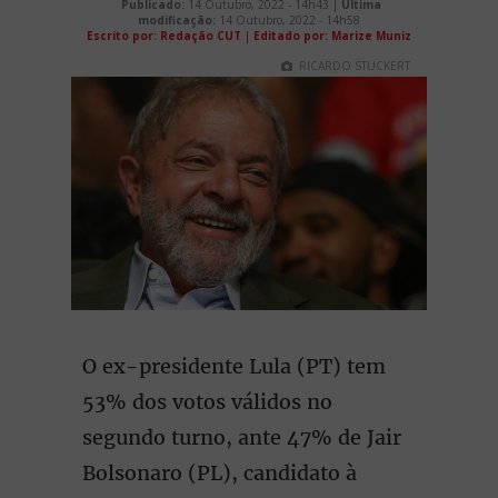
Publicado:
14 Outubro, 2022 - 14h43 |
Última
modificação:
14 Outubro, 2022 - 14h58
Escrito por: Redação CUT
|
Editado por: Marize Muniz
RICARDO STUCKERT
O ex-presidente Lula (PT) tem
53% dos votos válidos no
segundo turno, ante 47% de Jair
Bolsonaro (PL), candidato à