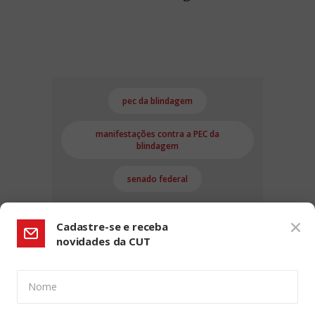
pec da blindagem
manifestações contra a PEC da
blindagem
senado federal
Cadastre-se e receba
novidades da CUT
Nome