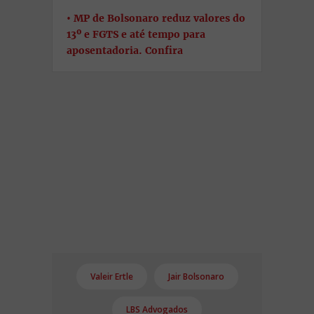
MP de Bolsonaro reduz valores do
13º e FGTS e até tempo para
aposentadoria. Confira
Valeir Ertle
Jair Bolsonaro
LBS Advogados