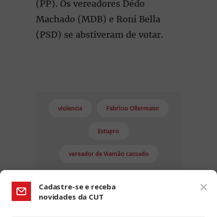
(PP). Os vereadores Dédo
Machado (MDB) e Roni Bella
(PSD) se abstiveram de votar.
violencia
Fabrício Ollermann
Estupro
vereador de Viamão cassado
Cadastre-se e receba
novidades da CUT