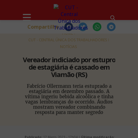
Compartilhe
HOME
CUT - CENTRAL ÚNICA DOS TRABALHADORES
NOTÍCIAS
Vereador indiciado por estupro
de estagiária é cassado em
Viamão (RS)
Fabrício Ollermann teria estuprado a
estagiária em dezembro passado. A
vítima ingeriu bebida alcoólica e tinha
vagas lembranças do ocorrido. Áudios
mostram vereador combinando
resposta para manter segredo
Publicado:
17 Março, 2023 - 17h04 |
Última modificação: