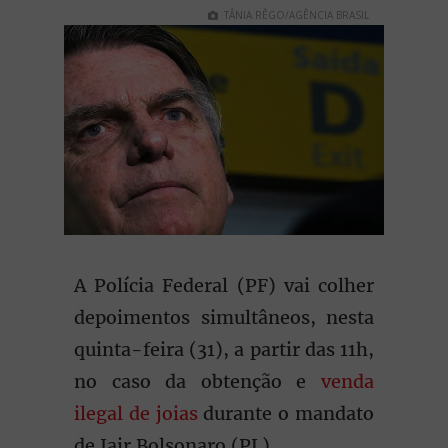
TÂNIA RÊGO/AGÊNCIA BRASIL
A Polícia Federal (PF) vai colher
depoimentos simultâneos, nesta
quinta-feira (31), a partir das 11h,
no caso da obtenção e
venda
ilegal de joias
durante o mandato
de Jair Bolsonaro (PL).