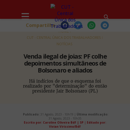
Compartilhe
HOME
CUT - CENTRAL ÚNICA DOS TRABALHADORES
NOTÍCIAS
Venda ilegal de joias: PF colhe
depoimentos simultâneos de
Bolsonaro e aliados
Há indícios de que o esquema foi
realizado por "determinação" do então
presidente Jair Bolsonaro (PL)
Publicado:
31 Agosto, 2023 - 10h19 |
Última modificação:
31 Agosto, 2023 - 10h35
Escrito por: Caroline Oliveira BdF | SP
|
Editado por:
Vivian Virissimo/BdF