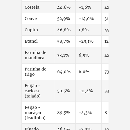
Costela
44,6%
-1,6%
42,3%
Couve
52,9%
-14,0%
31,4%
Cupim
46,8%
1,8%
49,6%
Etanol
58,7%
-29,1%
12,4%
Farinha de
33,1%
6,9%
42,3%
mandioca
Farinha de
64,0%
6,0%
73,9%
trigo
Feijão -
carioca
50,5%
-11,4%
33,3%
(rajado)
Feijão -
macáçar
89,5%
-4,3%
81,4%
(fradinho)
Fígado
46,1%
-2,3%
42,8%