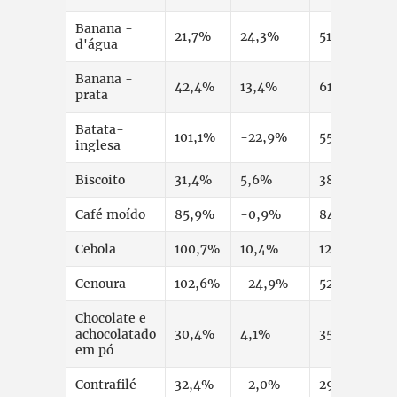
Banana -
21,7%
24,3%
51,3%
d'água
Banana -
42,4%
13,4%
61,5%
prata
Batata-
101,1%
-22,9%
55,0%
inglesa
Biscoito
31,4%
5,6%
38,7%
Café moído
85,9%
-0,9%
84,2%
Cebola
100,7%
10,4%
121,7%
Cenoura
102,6%
-24,9%
52,0%
Chocolate e
achocolatado
30,4%
4,1%
35,7%
em pó
Contrafilé
32,4%
-2,0%
29,8%