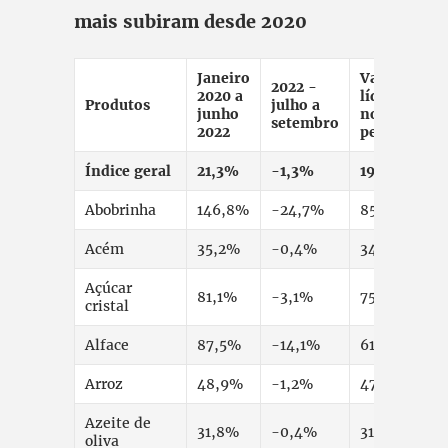
mais subiram desde 2020
Janeiro
Variação
2022 -
2020 a
líquida
Produtos
julho a
junho
no
setembro
2022
período
Índice geral
21,3%
-1,3%
19,7%
Abobrinha
146,8%
-24,7%
85,8%
Acém
35,2%
-0,4%
34,7%
Açúcar
81,1%
-3,1%
75,5%
cristal
Alface
87,5%
-14,1%
61,1%
Arroz
48,9%
-1,2%
47,2%
Azeite de
31,8%
-0,4%
31,3%
oliva