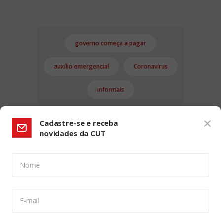
governo começa a pagar
auxílio emergencial
Coronavírus
informais
Cadastre-se e receba
novidades da CUT
Nome
CONFIGURAÇÃO DE COOKIES:
E-mail
Usamos cookies para lhe oferecer uma experiência de