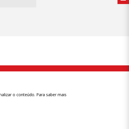
nalizar o conteúdo. Para saber mais
ase
CTRL+F2