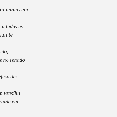
ontinuamos em
am todas as
guinte
ado;
 e no senado
efesa dos
m Brasília
retudo em