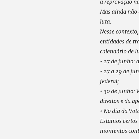
a reprovação n
Mas ainda não 
luta.
Nesse contexto,
entidades de tr
calendário de l
• 27 de junho: 
• 27 a 29 de ju
federal;
• 30 de junho: 
direitos e da a
• No dia da Vo
Estamos certos 
momentos cont