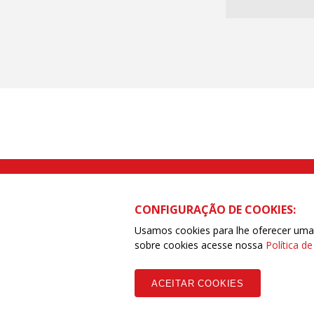
Rua Caetano Pinto nº 575 CEP 03041-
CONFIGURAÇÃO DE COOKIES:
Usamos cookies para lhe oferecer uma e
sobre cookies acesse nossa
Política d
Copyleft CUT Central Única dos Trabalhadores 3.960 - Entidades Filia
ACEITAR COOKIES