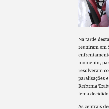
Na tarde desta
reuniram em S
enfrentamento
momento, para
resolveram co
paralisações e
Reforma Traba
lema decidido 
As centrais d