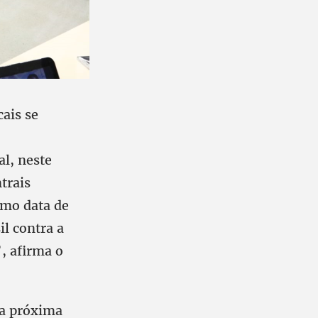
cais se
l, neste
trais
omo data de
il contra a
, afirma o
 a próxima