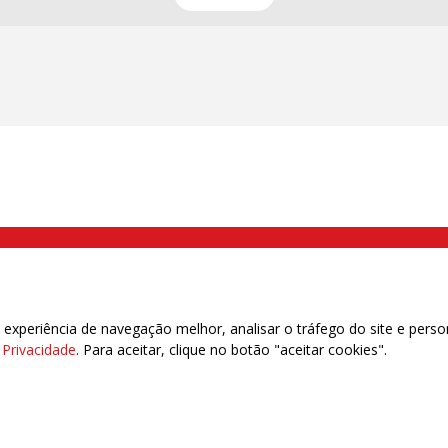
000 Brás, São Paulo/SP | Telefone (11) 2108 9200 - Fax (11) 2108 9310
xperiência de navegação melhor, analisar o tráfego do site e perso
e Privacidade
. Para aceitar, clique no botão "aceitar cookies".
das | 7.933.029 - Trabalhadores(as) Associados | 25.831.443 - Trabalhadores(as) na B