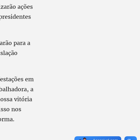
izarão ações
presidentes
arão para a
islação
ifestações em
balhadora, a
ssa vitória
isso nos
orma.