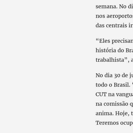
semana. No di
nos aeroporto
das centrais 
“Eles precisa
história do Br
trabalhista”, 
No dia 30 de j
todo o Brasil.
CUT na vangua
na comissão q
anima. Hoje, 
Teremos ocupa