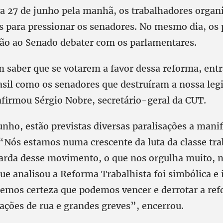
a 27 de junho pela manhã, os trabalhadores organ
s para pressionar os senadores. No mesmo dia, os 
irão ao Senado debater com os parlamentares.
m saber que se votarem a favor dessa reforma, entr
asil como os senadores que destruíram a nossa leg
afirmou Sérgio Nobre, secretário-geral da CUT.
unho, estão previstas diversas paralisações a man
 “Nós estamos numa crescente da luta da classe tra
rda desse movimento, o que nos orgulha muito, no
ue analisou a Reforma Trabalhista foi simbólica e 
temos certeza que podemos vencer e derrotar a ref
ções de rua e grandes greves”, encerrou.