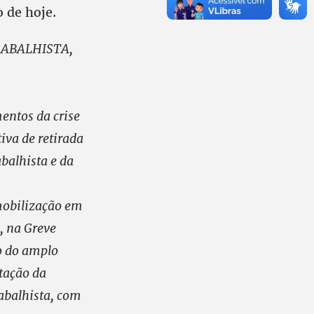
o de hoje.
RABALHISTA,
entos da crise
iva de retirada
balhista e da
mobilização em
, na Greve
o do amplo
tação da
abalhista, com