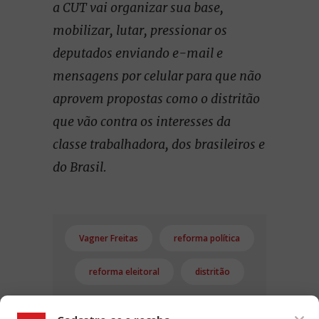
a CUT vai organizar sua base,
mobilizar, lutar, pressionar os
deputados enviando e-mail e
mensagens por celular para que não
aprovem propostas como o distritão
que vão contra os interesses da
classe trabalhadora, dos brasileiros e
do Brasil.
Vagner Freitas
reforma política
reforma eleitoral
distritão