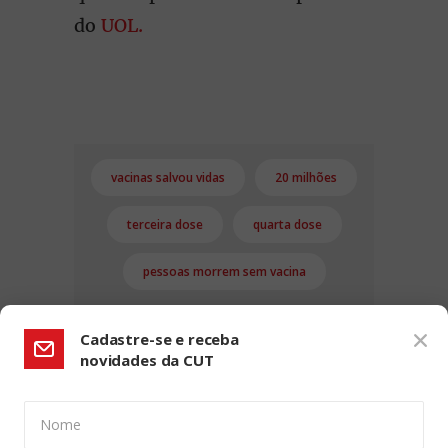
do
UOL.
vacinas salvou vidas
20 milhões
terceira dose
quarta dose
pessoas morrem sem vacina
Cadastre-se e receba
novidades da CUT
Nome