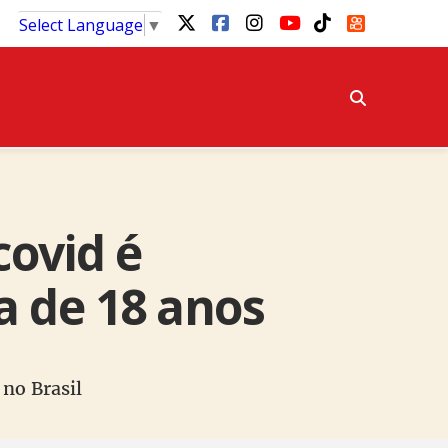
Select Language
▼
covid é
a de 18 anos
no Brasil