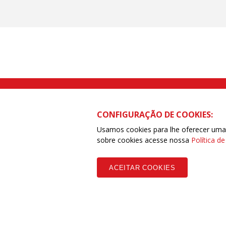
Rua Caetano Pinto nº 575 CEP 03041-
CONFIGURAÇÃO DE COOKIES:
Usamos cookies para lhe oferecer uma e
sobre cookies acesse nossa
Política d
Copyleft CUT Central Única dos Trabalhadores 3.960 - Entidades Filia
ACEITAR COOKIES