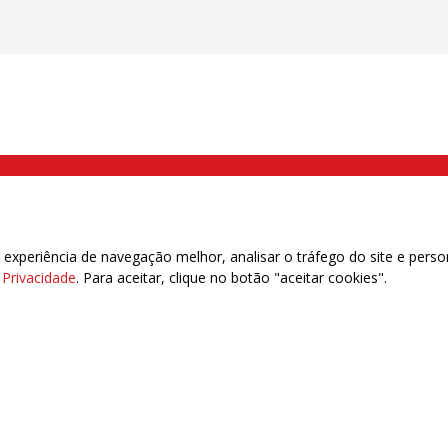
000 Brás, São Paulo/SP | Telefone (11) 2108 9200 - Fax (11) 2108 9310
xperiência de navegação melhor, analisar o tráfego do site e perso
e Privacidade
. Para aceitar, clique no botão "aceitar cookies".
das | 7.933.029 - Trabalhadores(as) Associados | 25.831.443 - Trabalhadores(as) na B