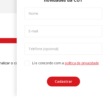
novidades da CUT
Nome
E-mail
Telefone (opcional)
nalizar o conteúdo. Para saber mais
Lí e concordo com a
política de privacidade
ase
Cadastrar
CTRL+F2