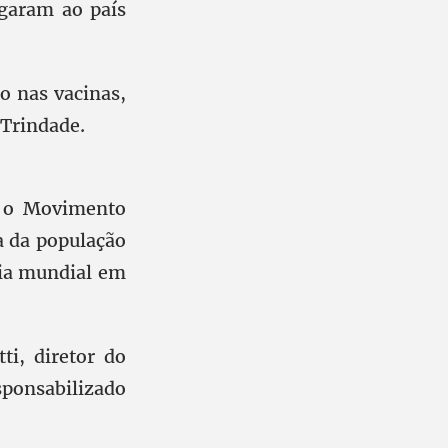
garam ao país
o nas vacinas,
 Trindade.
u o Movimento
a da população
cia mundial em
i, diretor do
sponsabilizado