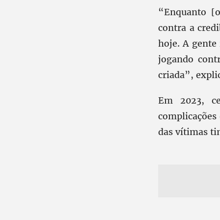
“Enquanto [o 
contra a cred
hoje. A gente
jogando cont
criada”, expli
Em 2023, ce
complicações 
das vítimas t