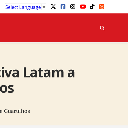
Select Language
▼
tiva Latam a
ios
de Guarulhos