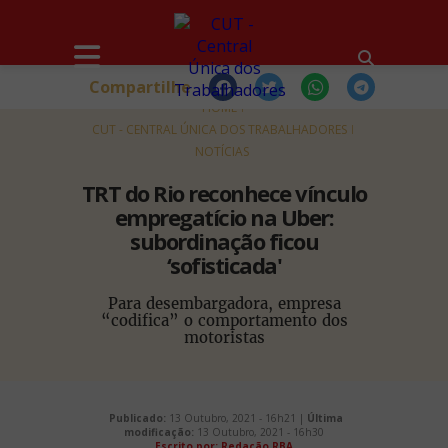
Compartilhe
HOME
CUT - CENTRAL ÚNICA DOS TRABALHADORES
NOTÍCIAS
TRT do Rio reconhece vínculo
empregatício na Uber:
subordinação ficou
‘sofisticada'
Para desembargadora, empresa
“codifica” o comportamento dos
motoristas
Publicado:
13 Outubro, 2021 - 16h21 |
Última
modificação:
13 Outubro, 2021 - 16h30
Escrito por:
Redação RBA