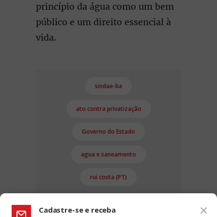
princípio da água como um bem
público e um direito essencial à
vida.
sindae-ba
ato contra privatização
Governo do Estado
agua e saneamento
rui costa (PT)
Cadastre-se e receba