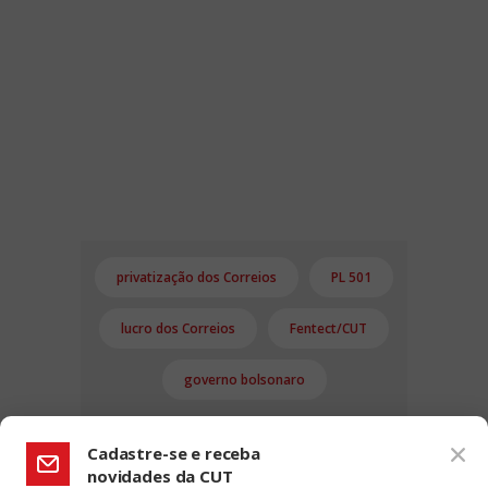
privatização dos Correios
PL 501
lucro dos Correios
Fentect/CUT
governo bolsonaro
Cadastre-se e receba
novidades da CUT