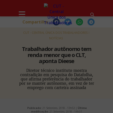
Compartilhe
HOME
CUT - CENTRAL ÚNICA DOS TRABALHADORES
NOTÍCIAS
Trabalhador autônomo tem
renda menor que o CLT,
aponta Dieese
Diretor técnico instituto mostra
contradição em pesquisa do Datafolha,
que afirma preferência do trabalhador
por se manter autônomo, em vez de ter
emprego com carteira assinada
Publicado:
21 Setembro, 2018 - 13h52 |
Última
modificação:
21 Setembro, 2018 - 14h51