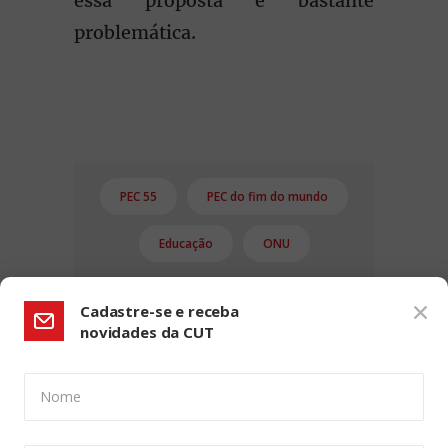
essa proposta é bastante
problemática.
PEC 55
PEC do fim do mundo
Educação
ONU
Cadastre-se e receba
novidades da CUT
Nome