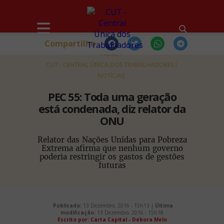
Compartilhe
HOME
CUT - CENTRAL ÚNICA DOS TRABALHADORES
NOTÍCIAS
PEC 55: Toda uma geração
está condenada, diz relator da
ONU
Relator das Nações Unidas para Pobreza
Extrema afirma que nenhum governo
poderia restringir os gastos de gestões
futuras
Publicado:
13 Dezembro, 2016 - 15h13 |
Última
modificação:
13 Dezembro, 2016 - 15h18
Escrito por: Carta Capital - Debora Melo