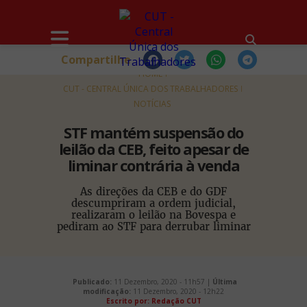
Compartilhe
HOME
CUT - CENTRAL ÚNICA DOS TRABALHADORES
NOTÍCIAS
STF mantém suspensão do
leilão da CEB, feito apesar de
liminar contrária à venda
As direções da CEB e do GDF
descumpriram a ordem judicial,
realizaram o leilão na Bovespa e
pediram ao STF para derrubar liminar
Publicado:
11 Dezembro, 2020 - 11h57 |
Última
modificação:
11 Dezembro, 2020 - 12h22
Escrito por: Redação CUT