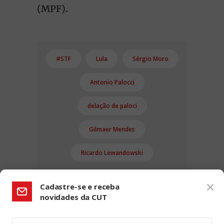
(MPF).
#STF
Lula
Sérgio Moro
Antonio Palocci
delação de paloci
Gilmaer Mendes
Ricardo Lewandowski
Cadastre-se e receba
novidades da CUT