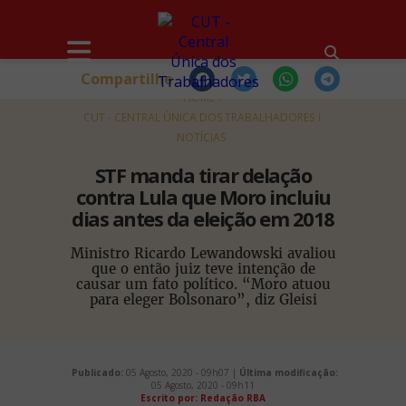
Compartilhe
HOME
CUT - CENTRAL ÚNICA DOS TRABALHADORES
NOTÍCIAS
STF manda tirar delação
contra Lula que Moro incluiu
dias antes da eleição em 2018
Ministro Ricardo Lewandowski avaliou
que o então juiz teve intenção de
causar um fato político. “Moro atuou
para eleger Bolsonaro”, diz Gleisi
Publicado:
05 Agosto, 2020 - 09h07 |
Última modificação:
05 Agosto, 2020 - 09h11
Escrito por:
Redação RBA