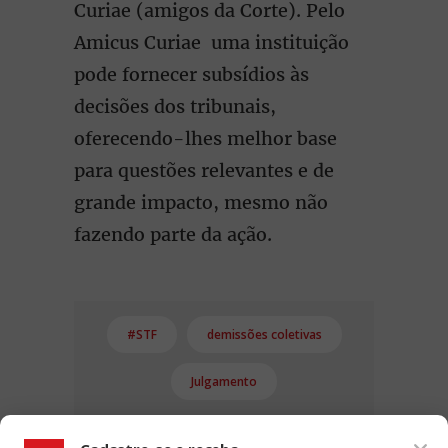
Curiae (amigos da Corte). Pelo
Amicus Curiae uma instituição
pode fornecer subsídios às
decisões dos tribunais,
oferecendo-lhes melhor base
para questões relevantes e de
grande impacto, mesmo não
fazendo parte da ação.
#STF
demissões coletivas
Julgamento