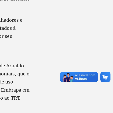
lhadores e
tados à
or seu
 de Arnaldo
oniais, que o
de uso
 da Embrapa em
do ao TRT