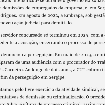
ndicais intensificou-se durante o governo Bolsonar
e demissões de empregados da empresa, e, em Serg
odrigues. Em agosto de 2022, a Embrapa, sob gest
moveu ação judicial para demiti-lo.
 servidor concursado só terminou em 2025, com a 
edente a acusação, encerrando o processo de perse
 denunciou a perseguição. Em maio de 2023, a enti
iparam de uma audiência com o procurador do Tra
ês Carneiro. Ao longo de dois anos, a CUT cobrou 
fim da perseguição em Sergipe.
tamos pelo livre exercício da atividade sindical, s
tentativas de demissão ou criminalização. O presid
to Silva, é vítima de processo criminal, assim co