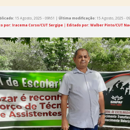
blicado:
15 Agosto, 2025 - 09h51 |
Última modificação:
15 Agosto, 2025 - 0
to por: Iracema Corso/CUT Sergipe
|
Editado por: Walber Pinto/CUT Na