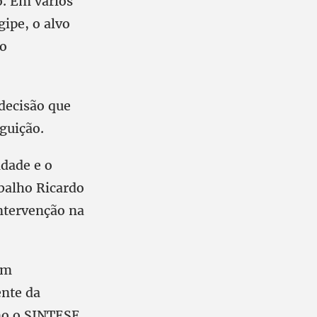
o. Em vários
ipe, o alvo
ão
decisão que
guição.
dade e o
balho Ricardo
intervenção na
em
ente da
mo o SINTESE,