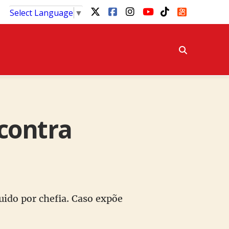
Select Language
▼
 contra
l
uido por chefia. Caso expõe