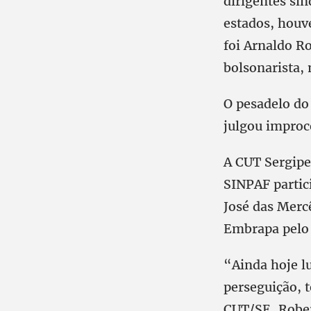
dirigentes si
estados, houv
foi Arnaldo R
bolsonarista, 
O pesadelo do
julgou improc
A CUT Sergipe
SINPAF partic
José das Merc
Embrapa pelo 
“Ainda hoje lu
perseguição, 
CUT/SE, Rober