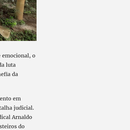
e emocional, o
a luta
efia da
mento em
alha judicial.
dical Arnaldo
steiros do