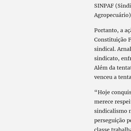
SINPAF (Sindi
Agropecuário)
Portanto, a aç
Constituição F
sindical. Arna
sindicato, enf
Além da tenta
venceu a tenta
“Hoje conquis
merece respei
sindicalismo n
perseguição po
classe trabalh