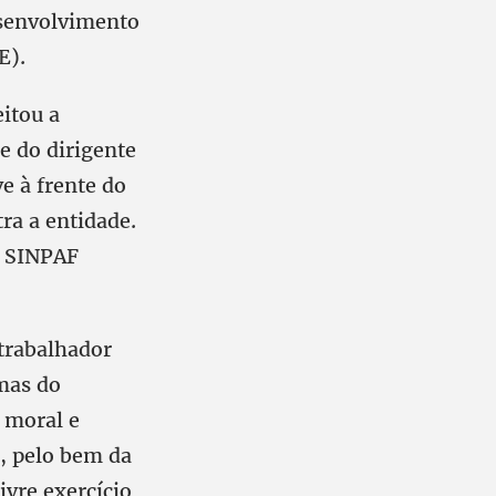
esenvolvimento
E).
eitou a
de do dirigente
e à frente do
ra a entidade.
o SINPAF
 trabalhador
mas do
o moral e
r, pelo bem da
ivre exercício