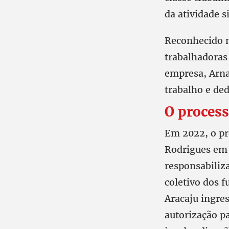
da atividade s
Reconhecido n
trabalhadoras
empresa, Arna
trabalho e ded
O proces
Em 2022, o pre
Rodrigues em 
responsabiliz
coletivo dos f
Aracaju ingre
autorização pa