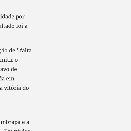
idade por
ltado foi a
ão de "falta
mitir o
ravo de
ida em
 vitória do
Embrapa e a