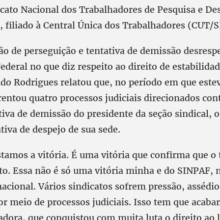
cato Nacional dos Trabalhadores de Pesquisa e D
, filiado à Central Única dos Trabalhadores (CUT/S
ão de perseguição e tentativa de demissão desresp
ederal no que diz respeito ao direito de estabilida
ldo Rodrigues relatou que, no período em que estev
rentou quatro processos judiciais direcionados cont
tiva de demissão do presidente da seção sindical, 
tiva de despejo de sua sede.
tamos a vitória. É uma vitória que confirma que o
to. Essa não é só uma vitória minha e do SINPAF, 
acional. Vários sindicatos sofrem pressão, assédi
r meio de processos judiciais. Isso tem que acaba
adora, que conquistou com muita luta o direito ao l