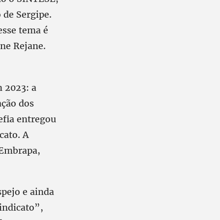
 de Sergipe.
esse tema é
ine Rejane.
m 2023: a
ação dos
efia entregou
cato. A
 Embrapa,
pejo e ainda
indicato”,