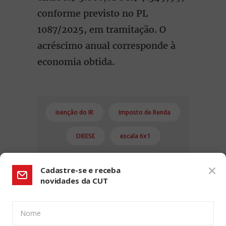
conforme previsto no PL
1087/2025, em tramitação. O
acréscimo anual corresponde à
economia obtida.
isenção do IR
Imposto de Renda
DIEESE
escala 6x1
Cadastre-se e receba
novidades da CUT
Nome