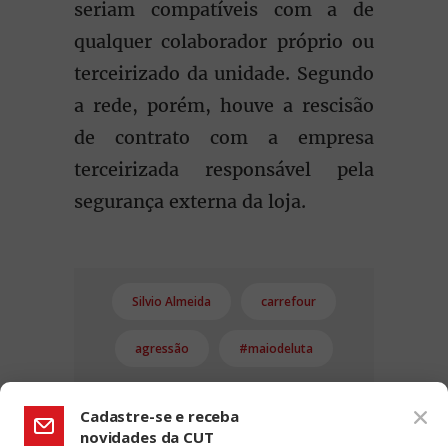
seriam compatíveis com a de
qualquer colaborador próprio ou
terceirizado da unidade. Segundo
a rede, porém, houve a rescisão
de contrato com a empresa
terceirizada responsável pela
segurança externa da loja.
Silvio Almeida
carrefour
agressão
#maiodeluta
Cadastre-se e receba
novidades da CUT