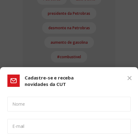
presidente da Petrobras
desmonte na Petrobras
aumento de gasolina
#combustivel
Cadastre-se e receba
novidades da CUT
Nome
CONFIGURAÇÃO DE COOKIES:
E-mail
Usamos cookies para lhe oferecer uma experiência de