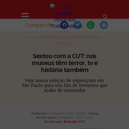
Compartilhe
HOME
CUT - CENTRAL ÚNICA DOS TRABALHADORES
NOTÍCIAS
Sextou com a CUT: nos
museus têm terror, tv e
história também
Veja nossa seleção de exposições em
São Paulo para um fim de fevereiro que
acaba de mansinho
Publicado:
23 Fevereiro, 2024 - 09h42 |
Última
modificação:
23 Fevereiro, 2024 - 11h07
Escrito por: Redação CUT