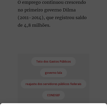
O emprego continuou crescendo
no primeiro governo Dilma
(2011-2014), que registrou saldo
de 4,8 milhões.
Teto dos Gastos Públicos
governo lula
reajuste dos servidores públicos federais
CONDSEF