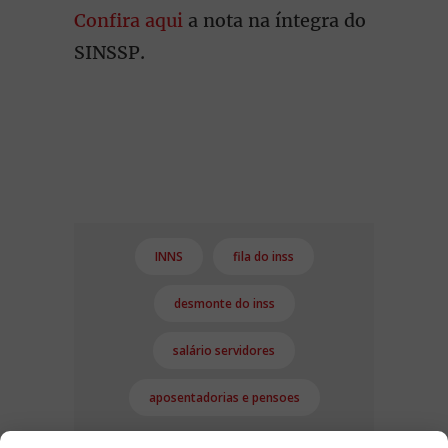
Confira aqui
a nota na íntegra do
SINSSP.
INNS
fila do inss
desmonte do inss
salário servidores
aposentadorias e pensoes