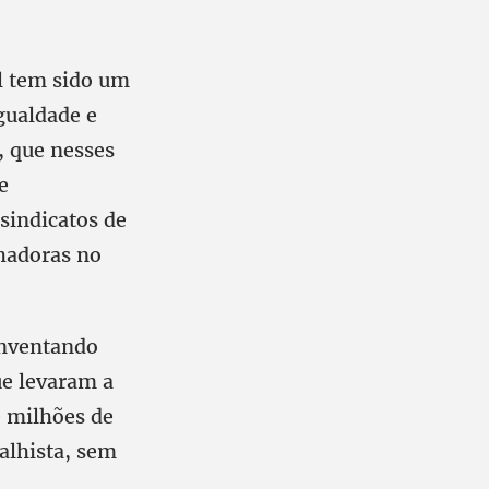
l tem sido um
gualdade e
, que nesses
e
 sindicatos de
lhadoras no
inventando
e levaram a
e milhões de
alhista, sem