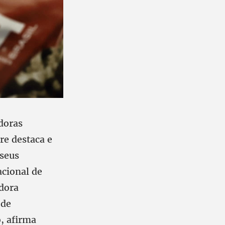
doras
re destaca e
 seus
acional de
adora
 de
, afirma