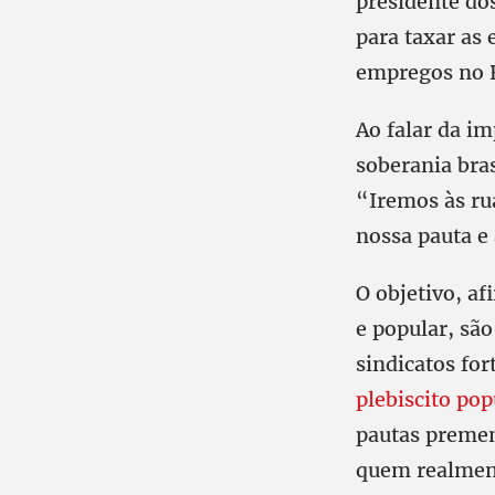
presidente do
para taxar as 
empregos no B
Ao falar da im
soberania bras
“Iremos às ru
nossa pauta e
O objetivo, a
e popular, sã
sindicatos for
plebiscito pop
pautas premen
quem realment