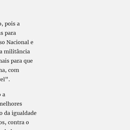
, pois a
s para
so Nacional e
a militância
mais para que
ana, com
el”.
 a
 melhores
ão da igualdade
s, contra o