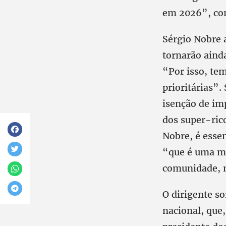
em 2026”, con
Sérgio Nobre 
tornarão aind
“Por isso, tem
prioritárias”.
isenção de im
dos super-rico
Nobre, é essen
“que é uma mar
comunidade, n
O dirigente so
nacional, que