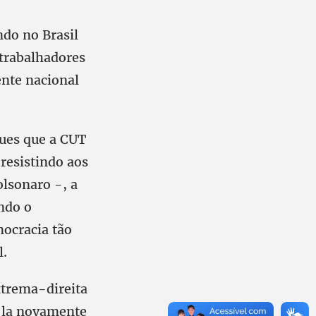
ndo no Brasil
 trabalhadores
ente nacional
ues que a CUT
 resistindo aos
olsonaro -, a
indo o
mocracia tão
l.
trema-direita
ê-la novamente