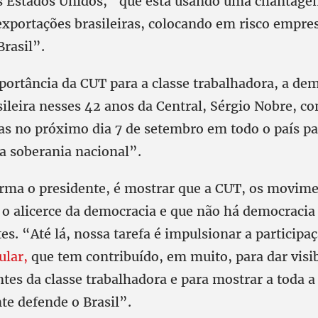
s Estados Unidos, “que está usando uma chantage
exportações brasileiras, colocando em risco empre
rasil”.
portância da CUT para a classe trabalhadora, a dem
ileira nesses 42 anos da Central, Sérgio Nobre, co
as no próximo dia 7 de setembro em todo o país pa
 a soberania nacional”.
firma o presidente, é mostrar que a CUT, os movime
o o alicerce da democracia e que não há democraci
tes. “Até lá, nossa tarefa é impulsionar a particip
ular,
que tem contribuído, em muito, para dar visib
tes da classe trabalhadora e para mostrar a toda a
e defende o Brasil”.