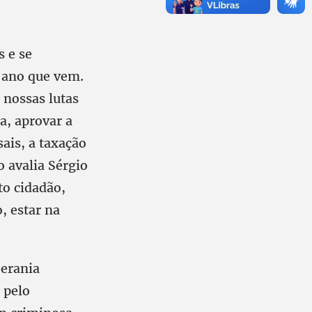
 e se
 ano que vem.
 nossas lutas
ta, aprovar a
ais, a taxação
o avalia Sérgio
to cidadão,
, estar na
berania
 pelo