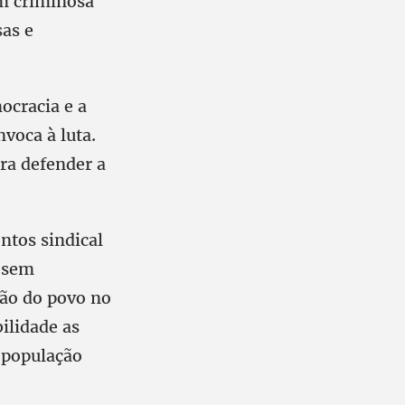
m criminosa
sas e
ocracia e a
nvoca à luta.
ra defender a
ntos sindical
a sem
ação do povo no
ilidade as
 população