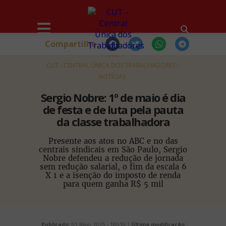
Compartilhe
HOME
CUT - CENTRAL ÚNICA DOS TRABALHADORES
NOTÍCIAS
Sergio Nobre: 1º de maio é dia
de festa e de luta pela pauta
da classe trabalhadora
Presente aos atos no ABC e no das
centrais sindicais em São Paulo, Sergio
Nobre defendeu a redução de jornada
sem redução salarial, o fim da escala 6
X 1 e a isenção do imposto de renda
para quem ganha R$ 5 mil
Publicado:
01 Maio, 2025 - 18h16 |
Última modificação: