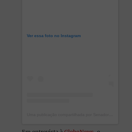
Ver essa foto no Instagram
Uma publicação compartilhada por Senador Marcos Do Val (@marcosdoval)
Em entrevista à
GloboNews
, o