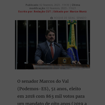
Publicado:
02 Fevereiro, 2023 - 11h10 |
Última
modificação:
02 Fevereiro, 2023 - 11h21
Escrito por: Redação CUT
|
Editado por: Marize Muniz
ROQUE DE SÁ/AG. SENADO
O senador Marcos do Val
(Podemos-ES), 51 anos, eleito
em 2018 com 863 mil votos para
um mandato de oito anos (2019 a