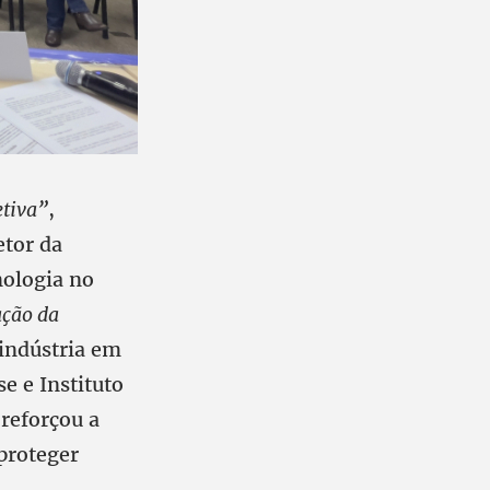
etiva”
,
etor da
nologia no
ação da
indústria em
e e Instituto
.reforçou a
 proteger