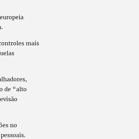
 europeia
a.
 controles mais
quelas
alhadores,
o de “alto
revisão
ões no
 pessoais.