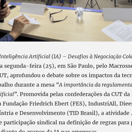
Inteligência Artificial (IA) – Desafios à Negociação Col
ta segunda-feira (25), em São Paulo, pelo Macross
CUT, aprofundou o debate sobre os impactos da tec
balho durante a mesa
“A importância da regulament
ificial”
. Promovida pelas confederações da CUT da 
 Fundação Friedrich Ebert (FES), IndustriAll, Diees
stria e Desenvolvimento (TID Brasil), a atividade 
 participação sindical na definição de regras para
 diante do avanço da IA nas empresas.