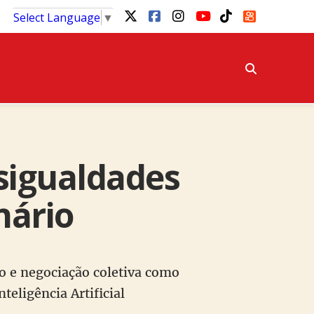
Select Language
▼
sigualdades
nário
o e negociação coletiva como
teligência Artificial