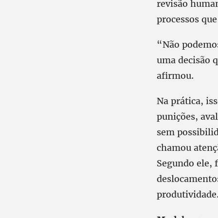
revisão human
processos que
“Não podemos
uma decisão q
afirmou.
Na prática, is
punições, ava
sem possibili
chamou atençã
Segundo ele, 
deslocamentos
produtividade