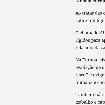
Modelo europe
Ao tratar das 
sobre Inteligê
O chamado
AI
rígidos para a
relacionadas a
Na Europa, si
avaliação de 
risco” e exig
humana e cont
Também há res
trabalho e cat