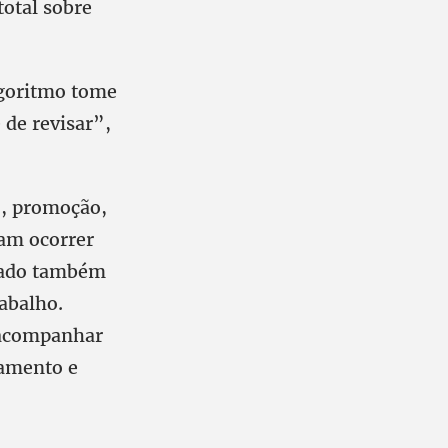
otal sobre
lgoritmo tome
de revisar”,
ão, promoção,
am ocorrer
ogado também
abalho.
m acompanhar
tamento e