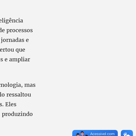
eligência
 de processos
 jornadas e
lertou que
s e ampliar
cnologia, mas
lo ressaltou
. Eles
, produzindo