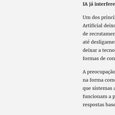
IA já interfer
Um dos princi
Artificial dei
de recrutamen
até desligame
deixar a tecn
formas de con
A preocupação
na forma como
que sistemas
funcionam a p
respostas bas