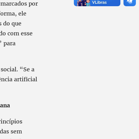
s marcados por
forma, ele
s do que
ado com esse
” para
ocial. “Se a
ncia artificial
mana
incípios
adas sem