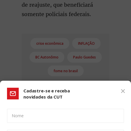
de reajuste, que beneficiará
somente policiais federais.
crise econômica
INFLAÇÃO
BC Autonômo
Paulo Guedes
fome no brasil
Cadastre-se e receba
novidades da CUT
Nome