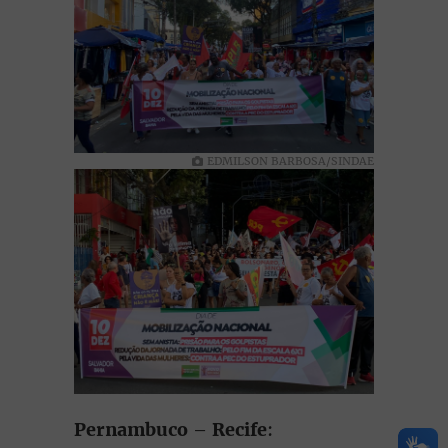
EDMILSON BARBOSA/SINDAE
Pernambuco
–
Recife
: