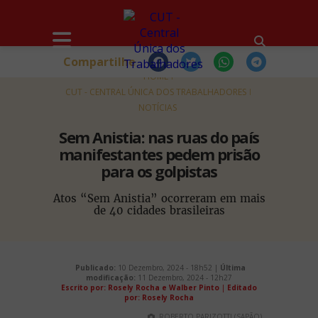
Compartilhe
HOME
CUT - CENTRAL ÚNICA DOS TRABALHADORES
NOTÍCIAS
Sem Anistia: nas ruas do país
manifestantes pedem prisão
para os golpistas
Atos “Sem Anistia” ocorreram em mais
de 40 cidades brasileiras
Publicado:
10 Dezembro, 2024 - 18h52 |
Última
modificação:
11 Dezembro, 2024 - 12h27
Escrito por: Rosely Rocha e Walber Pinto
|
Editado
por: Rosely Rocha
ROBERTO PARIZOTTI (SAPÃO)