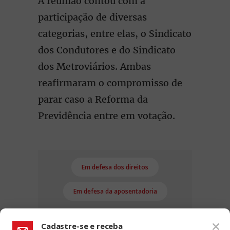
A reunião contou com a
participação de diversas
categorias, entre elas, o Sindicato
dos Condutores e do Sindicato
dos Metroviários. Ambas
reafirmaram o compromisso de
parar caso a Reforma da
Previdência entre em votação.
Em defesa dos direitos
Em defesa da aposentadoria
Cadastre-se e receba